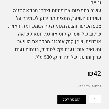
ונעים.
עשיר בתמציות ארומטיות וצמחי מרפא להזנה
ושיקום השיער, תמצית תה ירוק לשמירה על
צבע השיער והגנה מפני נזקי השמש ומזג האויר.
שילוב של שמן קוקוס אורגני, חמאת שיאה
אורגנית, שמן קיק אורגני. מרכך את השיער
ומשאיר אותו נעים וקל לסירוק, בניחוח נעים
עדין ומרענן של תה ירוק. 500 מ"ל.
₪
42
כמות
זמינות:
25 במלאי
של
'ערוגות'
מרכך
הוספה לסל
אורגני
תה