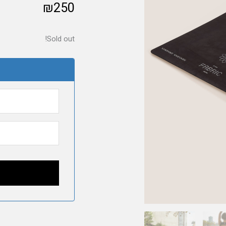
₪
250
Sold out!