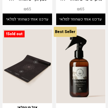
₪
65
₪
65
​Best Seller
Sold out!
אזל מן המלאי