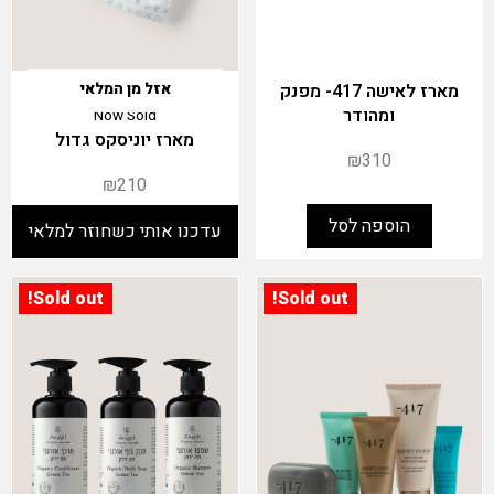
מארז לאישה 417- מפנק
אזל מן המלאי
ומהודר
Now Sold
מארז יוניסקס גדול
₪
310
₪
210
הוספה לסל
Sold out!
Sold out!