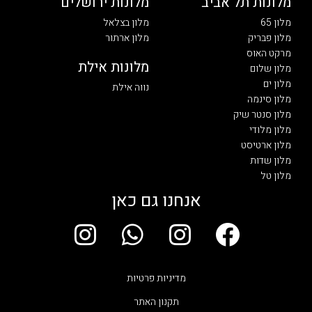
מלונות תל אביב
מלונות ירושלים
מלון 65
מלון בצלאל
מלון פבריק
מלון ארתור
מרקט האוס
מלונות אילת
מלון שלום
מלון ים
נווה אילת
מלון סינמה
מלון סנטר שיק
מלון מלודי
מלון ארטיסט
מלון שדות
מלון טל
אנחנו גם כאן
I
W
I
F
n
h
n
a
s
a
s
c
מדיניות פרטיות
t
t
t
e
תקנון האתר